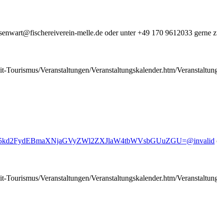
ssenwart@fischereiverein-melle.de oder unter +49 170 9612033 gerne 
izeit-Tourismus/Veranstaltungen/Veranstaltungskalender.htm/Veranstalt
kd2FydEBmaXNjaGVyZWl2ZXJlaW4tbWVsbGUuZGU=@invalid
izeit-Tourismus/Veranstaltungen/Veranstaltungskalender.htm/Veranstalt